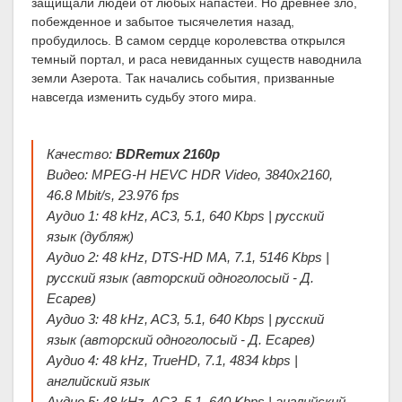
защищали людей от любых напастей. Но древнее зло,
побежденное и забытое тысячелетия назад,
пробудилось. В самом сердце королевства открылся
темный портал, и раса невиданных существ наводнила
земли Азерота. Так начались события, призванные
навсегда изменить судьбу этого мира.
Качество:
BDRemux 2160p
Видео: MPEG-H HEVC HDR Video, 3840x2160,
46.8 Mbit/s, 23.976 fps
Аудио 1: 48 kHz, AC3, 5.1, 640 Kbps | русский
язык (дубляж)
Аудио 2: 48 kHz, DTS-HD MA, 7.1, 5146 Kbps |
русский язык (авторский одноголосый - Д.
Есарев)
Аудио 3: 48 kHz, AC3, 5.1, 640 Kbps | русский
язык (авторский одноголосый - Д. Есарев)
Аудио 4: 48 kHz, TrueHD, 7.1, 4834 kbps |
английский язык
Аудио 5: 48 kHz, AC3, 5.1, 640 Kbps | английский