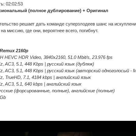
: 02:02:53
иональный (полное дублирование) + Оригинал
ельство решает дать команде суперзлодеев шанс на искупление
на миссию, где они, вероятнее всего, погибнут.
Remux 2160p
 HEVC HDR Video, 3840x2160, 51.0 Mbit/s, 23.976 fps
z, AC3, 5.1, 448 Kbps | русский язык (дубляж)
Hz, AC3, 5.1, 448 Kbps | русский язык (авторский одноголосый -
z, TrueHD, 7.1, 4184 kbps | английский язык
z, AC3, 5.1, 640 kbps | английский язык
сские (форсированные, полные), английские (полные)
 Gb