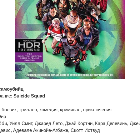
самоубийц
вание:
Suicide Squad
 боевик, триллер, комедия, криминал, приключения
Эйр
бби, Уилл Смит, Джаред Лето, Джай Кортни, Кара Делевинь, Дж
эвис, Адевале Акинойе-Агбаже, Скотт Иствуд