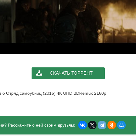
СКАЧАТЬ ТОРРЕНТ
ыв о Отряд самоубийц (2016) 4K UHD BDRemux 2160p
ча? Расскажите о ней своим друзьям: