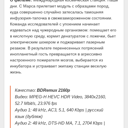
О фильме:
Международная космическая станция. Наши
дни. С Марса прилетает модуль с образцами пород,
куда совершенно случайно затесалась тамошняя
инфузория-тапочка в свежезамороженном состоянии.
Команда исследователей с упоением начинает
издеваться над чужеродным организмом: помещает его
в кислотную среду, кормит денатуратом с ложечки, бьет
электрическим шокером и поджаривает лазерным
резаком. В результате перенесенных потрясений
инопланетный гость превращается в агрессивно
настроенного пожирателя мозгов, выбирается из
инкубатора и устраивает экипажу станции веселую
жизнь.
Качество:
BDRemux 2160p
Видео: MPEG-H HEVC HDR Video, 3840x2160,
52.7 Mbit/s, 23.976 fps
Аудио 1: 48 kHz, AC3, 5.1, 640 Kbps | русский
язык (дубляж)
Аудио 2: 48 kHz, DTS-HD MA, 7.1, 2704 Kbps |