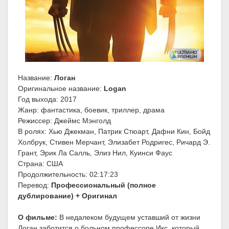
Название:
Логан
Оригинальное название:
Logan
Год выхода: 2017
Жанр: фантастика, боевик, триллер, драма
Режиссер: Джеймс Мэнголд
В ролях: Хью Джекман, Патрик Стюарт, Дафни Кин, Бойд
Холбрук, Стивен Мерчант, Элизабет Родригес, Ричард Э.
Грант, Эрик Ла Салль, Элиз Нил, Куинси Фаус
Страна: США
Продолжительность: 02:17:23
Перевод:
Профессиональный (полное
дублирование) + Оригинал
О фильме:
В недалеком будущем уставший от жизни
Логан заботится о больном профессоре Икс, который