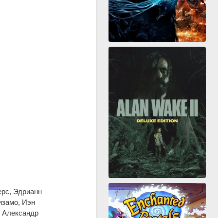
ерс, Эдрианн
изамо, Иэн
, Александр