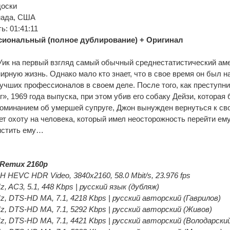
доски
нада, США
: 01:41:11
иональный (полное дублирование) + Оригинал
ик на первый взгляд самый обычный среднестатистический аме
ирную жизнь. Однако мало кто знает, что в свое время он был 
учших профессионалов в своем деле. После того, как преступник
, 1969 года выпуска, при этом убив его собаку Дейзи, которая
оминанием об умершей супруге, Джон вынужден вернуться к св
ет охоту на человека, который имел неосторожность перейти ему 
омстить ему…
Remux 2160p
 HEVC HDR Video, 3840x2160, 58.0 Mbit/s, 23.976 fps
z, AC3, 5.1, 448 Kbps | русский язык (дубляж)
Hz, DTS-HD MA, 7.1, 4218 Kbps | русский авторский (Гаврилов)
Hz, DTS-HD MA, 7.1, 5292 Kbps | русский авторский (Живов)
Hz, DTS-HD MA, 7.1, 4421 Kbps | русский авторский (Володарски