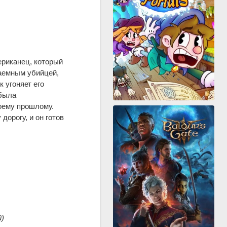
риканец, который
наемным убийцей,
 угоняет его
 была
оему прошлому.
дорогу, и он готов
й)