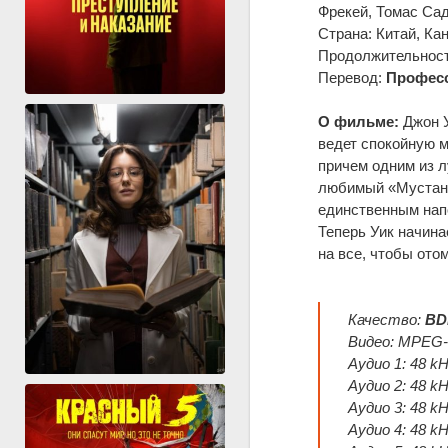
Фрекей, Томас Са
Страна: Китай, Ка
Продолжительность
Перевод:
Професс
О фильме:
Джон У
ведет спокойную м
причем одним из л
любимый «Мустанг»
единственным нап
Теперь Уик начина
на все, чтобы от
Качество:
BD
Видео: MPEG-H
Аудио 1: 48 kH
Аудио 2: 48 k
Аудио 3: 48 k
Аудио 4: 48 k