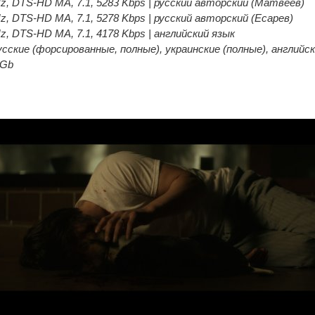
Hz, DTS-HD MA, 7.1, 5283 Kbps | русский авторский (Матвеев)
Hz, DTS-HD MA, 7.1, 5278 Kbps | русский авторский (Есарев)
Hz, DTS-HD MA, 7.1, 4178 Kbps | английский язык
ские (форсированные, полные), украинские (полные), английск
 Gb