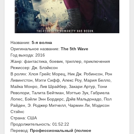
Название:
5-я волна
Оригинальное название:
The 5th Wave
Год выхода: 2016
Жанр: фантастика, боевик, триллер, приключения
Режиссер: Дж. Блэйксон
В ролях: Хлоя Грейс Морец, Ник Дж. Робинсон, Рон
Ливингстон, Мэгги Сифф, Алекс Роу, Мария Белло,
Майка Монро, Лив Шрайбер, Закари Артур, Тони
Револори, Талита Бейтман, Мэттью Зук, Габриела
Лопес, Бэйли Энн Бордерс, Дэйв Мальдонадо, Пол
Райден, Э. Роджер Митчелл, Чармин Ли, Мэдисон
Стэйнс
Страна: США
Продолжительность: 01:52:22
Перевод:
Профессиональный (полное