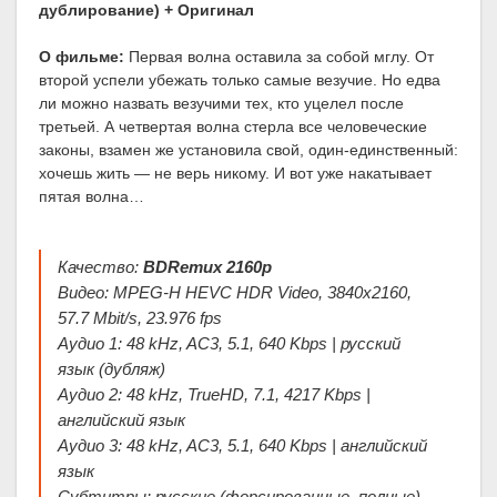
дублирование) + Оригинал
О фильме:
Первая волна оставила за собой мглу. От
второй успели убежать только самые везучие. Но едва
ли можно назвать везучими тех, кто уцелел после
третьей. А четвертая волна стерла все человеческие
законы, взамен же установила свой, один-единственный:
хочешь жить — не верь никому. И вот уже накатывает
пятая волна…
Качество:
BDRemux 2160p
Видео: MPEG-H HEVC HDR Video, 3840x2160,
57.7 Mbit/s, 23.976 fps
Аудио 1: 48 kHz, AC3, 5.1, 640 Kbps | русский
язык (дубляж)
Аудио 2: 48 kHz, TrueHD, 7.1, 4217 Kbps |
английский язык
Аудио 3: 48 kHz, AC3, 5.1, 640 Kbps | английский
язык
Субтитры: русские (форсированные, полные),