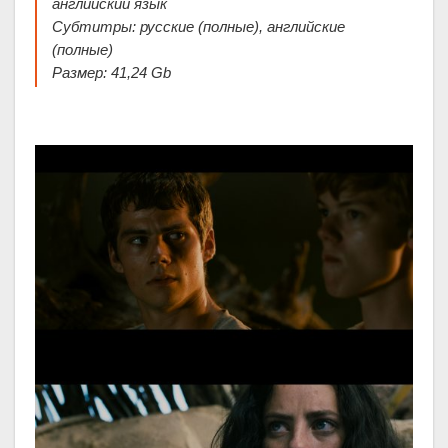
английский язык
Субтитры: русские (полные), английские
(полные)
Размер: 41,24 Gb