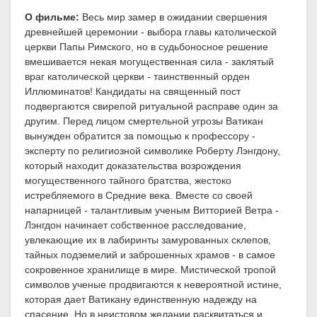
О фильме:
Весь мир замер в ожидании свершения
древнейшей церемонии - выбора главы католической
церкви Папы Римского, но в судьбоносное решение
вмешивается некая могущественная сила - заклятый
враг католической церкви - таинственный орден
Иллюминатов! Кандидаты на священный пост
подвергаются свирепой ритуальной расправе один за
другим. Перед лицом смертельной угрозы Ватикан
вынужден обратится за помощью к профессору -
эксперту по религиозной символике Роберту Лэнгдону,
который находит доказательства возрождения
могущественного тайного братства, жестоко
истребляемого в Средние века. Вместе со своей
напарницей - талантливым ученым Витторией Ветра -
Лэнгдон начинает собственное расследование,
увлекающие их в лабиринты замурованных склепов,
тайных подземелий и заброшенных храмов - в самое
сокровенное хранилище в мире. Мистической тропой
символов ученые продвигаются к невероятной истине,
которая дает Ватикану единственную надежду на
спасение. Но в неистовом желании расквитаться и