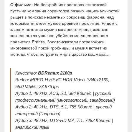
О фильме:
На бескрайних просторах египетской
пустыни компания сорвиголов разных национальностей
рыщет в поисках несметных сокровищ фараона, над
которыми тяготеет жуткое древнее проклятие. Рядом с
кладом покоится мумия коварного жреца, жестоко
казненного за ужасное убийство могущественного
правителя Египта. Золотоискатели потревожили
многовековой покой гробницы, и мумия встает из
могилы, чтобы погрузить мир в царство кошмара…
Качество:
BDRemux 2160p
Видео: MPEG-H HEVC HDR Video, 3840x2160,
55.0 Mbit/s, 23.976 fps
Аудио 1: 48 kHz, AC3, 5.1, 384 Кбит/с | русский
профессиональный (многоголосый, закадровый)
Аудио 2: 48 kHz, DTS, 5.1, 755 Кбит/с | русский
авторский (Гаврилов)
Аудио 3: 48 kHz, DTS-HD MA, 7.1, 7482 Кбит/с |
английский язык