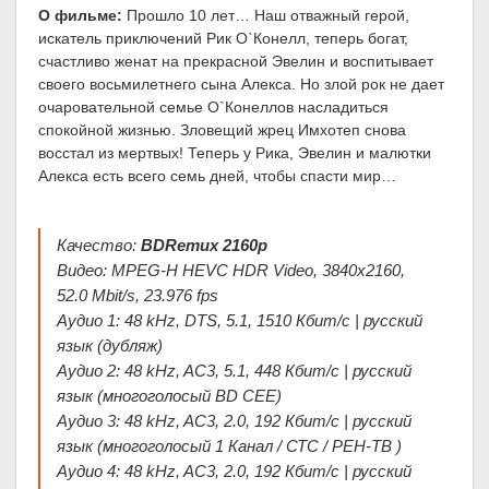
О фильме:
Прошло 10 лет… Наш отважный герой,
искатель приключений Рик О`Конелл, теперь богат,
счастливо женат на прекрасной Эвелин и воспитывает
своего восьмилетнего сына Алекса. Но злой рок не дает
очаровательной семье О`Конеллов насладиться
спокойной жизнью. Зловещий жрец Имхотеп снова
восстал из мертвых! Теперь у Рика, Эвелин и малютки
Алекса есть всего семь дней, чтобы спасти мир…
Качество:
BDRemux 2160p
Видео: MPEG-H HEVC HDR Video, 3840x2160,
52.0 Mbit/s, 23.976 fps
Аудио 1: 48 kHz, DTS, 5.1, 1510 Кбит/с | русский
язык (дубляж)
Аудио 2: 48 kHz, AC3, 5.1, 448 Кбит/с | русский
язык (многоголосый BD CEE)
Аудио 3: 48 kHz, AC3, 2.0, 192 Кбит/с | русский
язык (многоголосый 1 Канал / СТС / РЕН-ТВ )
Аудио 4: 48 kHz, AC3, 2.0, 192 Кбит/с | русский