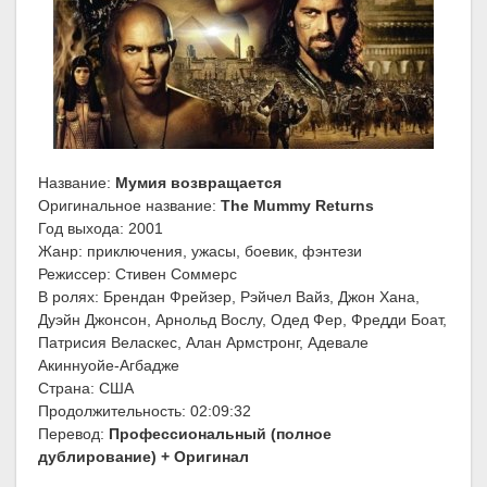
Название:
Мумия возвращается
Оригинальное название:
The Mummy Returns
Год выхода: 2001
Жанр: приключения, ужасы, боевик, фэнтези
Режиссер: Стивен Соммерс
В ролях: Брендан Фрейзер, Рэйчел Вайз, Джон Хана,
Дуэйн Джонсон, Арнольд Вослу, Одед Фер, Фредди Боат,
Патрисия Веласкес, Алан Армстронг, Адевале
Акиннуойе-Агбадже
Страна: США
Продолжительность: 02:09:32
Перевод:
Профессиональный (полное
дублирование) + Оригинал