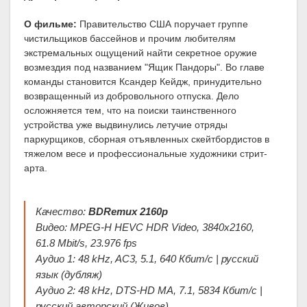
О фильме:
Правительство США поручает группе
чистильщиков бассейнов и прочим любителям
экстремальных ощущений найти секретное оружие
возмездия под названием "Ящик Пандоры". Во главе
команды становится Ксандер Кейдж, принудительно
возвращенный из добровольного отпуска. Дело
осложняется тем, что на поиски таинственного
устройства уже выдвинулись летучие отряды
паркурщиков, сборная отъявленных скейтбордистов в
тяжелом весе и профессиональные художники стрит-
арта.
Качество:
BDRemux 2160p
Видео: MPEG-H HEVC HDR Video, 3840x2160,
61.8 Mbit/s, 23.976 fps
Аудио 1: 48 kHz, AC3, 5.1, 640 Кбит/с | русский
язык (дубляж)
Аудио 2: 48 kHz, DTS-HD MA, 7.1, 5834 Кбит/с |
русский авторский (Живов)