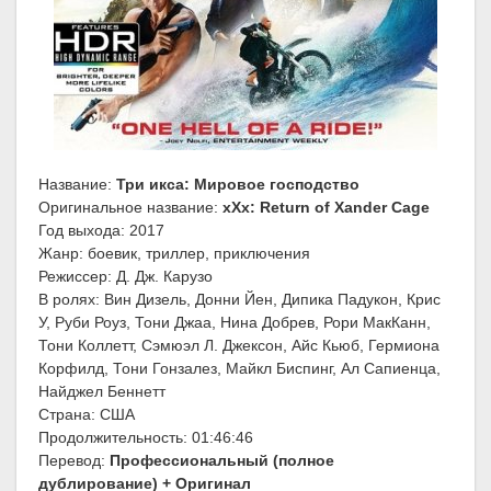
Название:
Три икса: Мировое господство
Оригинальное название:
xXx: Return of Xander Cage
Год выхода: 2017
Жанр: боевик, триллер, приключения
Режиссер: Д. Дж. Карузо
В ролях: Вин Дизель, Донни Йен, Дипика Падукон, Крис
У, Руби Роуз, Тони Джаа, Нина Добрев, Рори МакКанн,
Тони Коллетт, Сэмюэл Л. Джексон, Айс Кьюб, Гермиона
Корфилд, Тони Гонзалез, Майкл Биспинг, Ал Сапиенца,
Найджел Беннетт
Страна: США
Продолжительность: 01:46:46
Перевод:
Профессиональный (полное
дублирование) + Оригинал