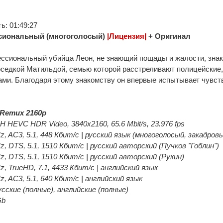
: 01:49:27
сиональный (многоголосый)
|Лицензия|
+ Оригинал
сиональный убийца Леон, не знающий пощады и жалости, знак
оседкой Матильдой, семью которой расстреливают полицейские
ами. Благодаря этому знакомству он впервые испытывает чувс
Remux 2160p
 HEVC HDR Video, 3840x2160, 65.6 Mbit/s, 23.976 fps
z, AC3, 5.1, 448 Кбит/с | русский язык (многоголосый, закадров
z, DTS, 5.1, 1510 Кбит/с | русский авторский (Пучков "Гоблин")
z, DTS, 5.1, 1510 Кбит/с | русский авторский (Рукин)
z, TrueHD, 7.1, 4433 Кбит/с | английский язык
z, AC3, 5.1, 640 Кбит/с | английский язык
ские (полные), английские (полные)
Gb