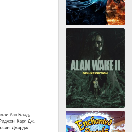
илли Уан Блад,
Риджен, Карл Дж.
еосян, Джордж