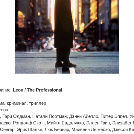
вание:
Leon / The Professional
ма, криминал, триллер
ссон
, Гэри Олдман, Натали Портман, Дэнни Айелло, Питер Эппел, У
Гласко, Рэндолф Скотт, Майкл Бадалукко, Эллен Грин, Элизабет 
Сенгер, Эрик Шалье, Люк Бернар, Майвенн Ле Беско, Джесси К