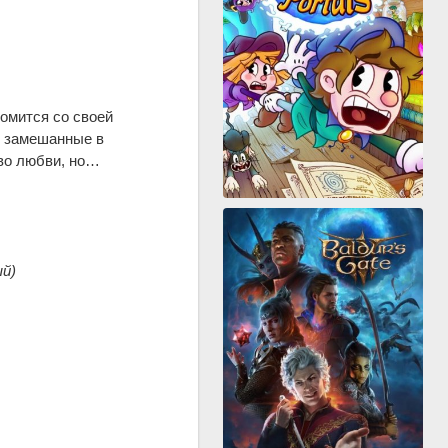
омится со своей
, замешанные в
тво любви, но…
ый)