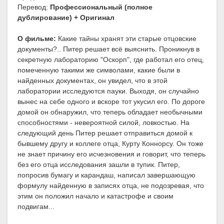
Перевод:
Профессиональный (полное
дублирование) + Оригинал
О фильме:
Какие тайны хранят эти старые отцовские
документы?.. Питер решает всё выяснить. Проникнув в
секретную лабораторию "Оскорп", где работал его отец,
помеченную такими же символами, какие были в
найденных документах, он увидел, что в этой
лаборатории исследуются пауки. Выходя, он случайно
вынес на себе одного и вскоре тот укусил его. По дороге
домой он обнаружил, что теперь обладает необычными
способностями - невероятной силой, ловкостью. На
следующий день Питер решает отправиться домой к
бывшему другу и коллеге отца, Курту Коннорсу. Он тоже
не знает причину его исчезновения и говорит, что теперь
без его отца исследования зашли в тупик. Питер,
попросив бумагу и карандаш, написал завершающую
формулу найденную в записях отца, не подозревая, что
этим он положил начало и катастрофе и своим
подвигам...