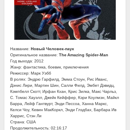
Название:
Новый Человек-паук
Оригинальное название:
The Amazing Spider-Man
Год выхода: 2012
Жанр: фантастика, боевик, приключения
Режиссер: Марк Уэбб
В ролях: Эндрю Гарфилд, Эмма Стоун, Рис Иванс,
Дэнис Лири, Мартин Шин, Салли Филд, Эмбет Дэвидц,
Кэмпбелл Скотт, Ирфан Кхан, Крис Зилка, Макс Чарльз,
С. Томас Хауэлл, Джейк Кейффер, Кэри Коулмэн, Майкл
Барра, Лейф Гантвурт, Энди Пессоа, Ханна Маркс,
Келси Чоу, Кевин МакКоркл, Энди Глэдбах, Барбара Ив
Харрис, Стэн Ли
Страна: США
Продолжительность: 02:16:17