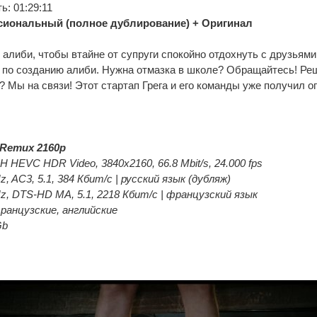
: 01:29:11
иональный (полное дублирование) + Оригинал
алиби, чтобы втайне от супруги спокойно отдохнуть с друзьям
 по созданию алиби. Нужна отмазка в школе? Обращайтесь! Ре
 Мы на связи! Этот стартап Грега и его команды уже получил 
Remux 2160p
 HEVC HDR Video, 3840x2160, 66.8 Mbit/s, 24.000 fps
z, AC3, 5.1, 384 Кбит/с | русский язык (дубляж)
Hz, DTS-HD MA, 5.1, 2218 Кбит/с | французский язык
анцузские, английские
Gb