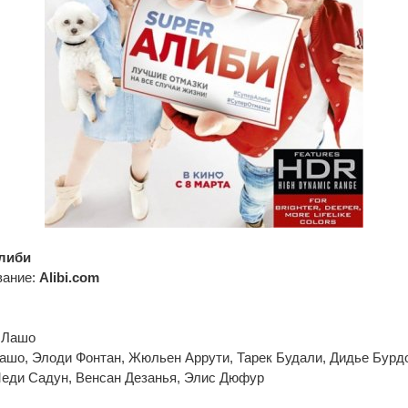
либи
вание:
Alibi.com
 Лашо
ашо, Элоди Фонтан, Жюльен Аррути, Тарек Будали, Дидье Бурдо
еди Садун, Венсан Дезанья, Элис Дюфур