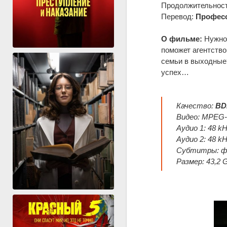
Продолжительность
Перевод:
Професс
О фильме:
Нужно 
поможет агентство
семьи в выходные?
успех…
Качество:
BD
Видео: MPEG-H
Аудио 1: 48 kH
Аудио 2: 48 k
Субтитры: фр
Размер: 43,2 