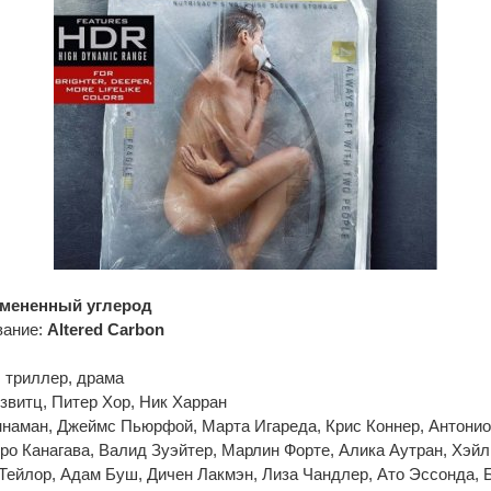
мененный углерод
вание:
Altered Carbon
 триллер, драма
звитц, Питер Хор, Ник Харран
ннаман, Джеймс Пьюрфой, Марта Игареда, Крис Коннер, Антони
ро Канагава, Валид Зуэйтер, Марлин Форте, Алика Аутран, Хэйли
Тейлор, Адам Буш, Дичен Лакмэн, Лиза Чандлер, Ато Эссонда, 