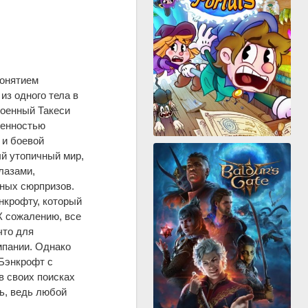
понятием
из одного тела в
военный Такеси
венностью
 и боевой
ый утопичный мир,
лазами,
тных сюрпризов.
нкрофту, который
К сожалению, все
что для
мпании. Однако
 Бэнкрофт с
в своих поисках
ь, ведь любой