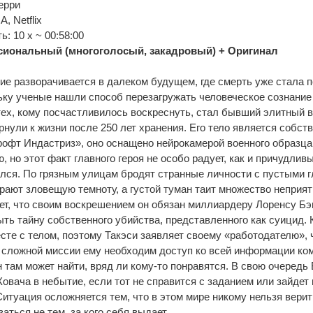
ерри
, Netflix
: 10 x ~ 00:58:00
иональный (многоголосый, закадровый) + Оригинал
е разворачивается в далеком будущем, где смерть уже стала 
ку ученые нашли способ перезагружать человеческое сознание 
тех, кому посчастливилось воскреснуть, стал бывший элитный 
ернули к жизни после 250 лет хранения. Его тело является собст
офт Индастриз», оно оснащено нейрокамерой военного образца
 но этот факт главного героя не особо радует, как и причудлив
ался. По грязным улицам бродят странные личности с пустыми г
ают зловещую темноту, а густой туман таит множество неприя
ет, что своим воскрешением он обязан миллиардеру Лоренсу Бэ
ыть тайну собственного убийства, представленного как суицид. 
сте с телом, поэтому Такэси заявляет своему «работодателю», 
 сложной миссии ему необходим доступ ко всей информации ко
н там может найти, вряд ли кому-то понравятся. В свою очередь
Ковача в небытие, если тот не справится с заданием или зайдет 
итуация осложняется тем, что в этом мире никому нельзя верит
аться не тем, за кого себя выдает.