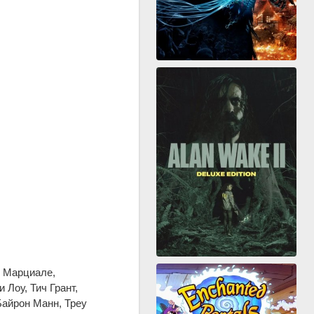
о Марциале,
 Лоу, Тич Грант,
Байрон Манн, Треу