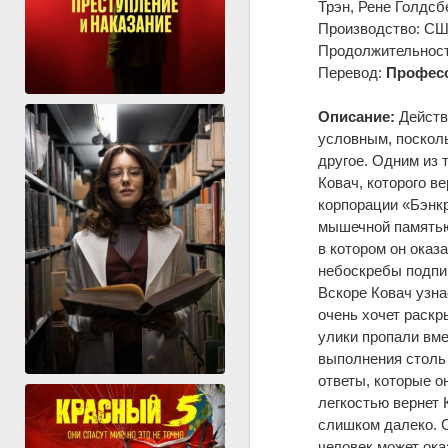
Трэн, Рене Голдсб
Производство: США
Продолжительность
Перевод:
Професс
Описание:
Действи
условным, посколь
другое. Одним из 
Ковач, которого в
корпорации «Бэнкр
мышечной памятью,
в котором он оказ
небоскребы подпир
Вскоре Ковач узна
очень хочет раскр
улики пропали вме
выполнения столь
ответы, которые о
легкостью вернет 
слишком далеко. С
человек может оказ