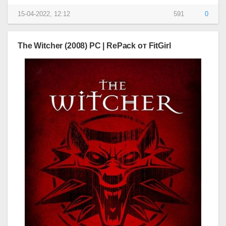
15-04-2022, 12:12
591
0
The Witcher (2008) PC | RePack от FitGirl