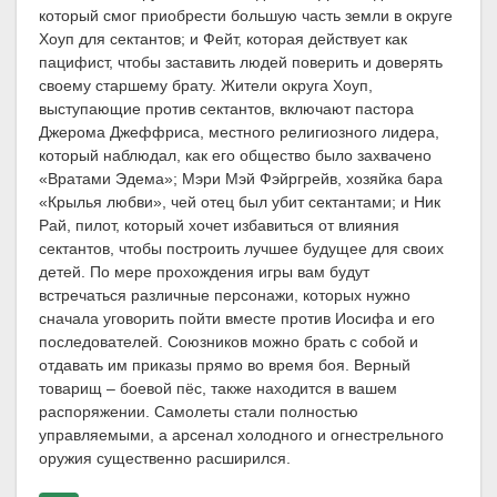
который смог приобрести большую часть земли в округе
Хоуп для сектантов; и Фейт, которая действует как
пацифист, чтобы заставить людей поверить и доверять
своему старшему брату. Жители округа Хоуп,
выступающие против сектантов, включают пастора
Джерома Джеффриса, местного религиозного лидера,
который наблюдал, как его общество было захвачено
«Вратами Эдема»; Мэри Мэй Фэйргрейв, хозяйка бара
«Крылья любви», чей отец был убит сектантами; и Ник
Рай, пилот, который хочет избавиться от влияния
сектантов, чтобы построить лучшее будущее для своих
детей. По мере прохождения игры вам будут
встречаться различные персонажи, которых нужно
сначала уговорить пойти вместе против Иосифа и его
последователей. Союзников можно брать с собой и
отдавать им приказы прямо во время боя. Верный
товарищ – боевой пёс, также находится в вашем
распоряжении. Самолеты стали полностью
управляемыми, а арсенал холодного и огнестрельного
оружия существенно расширился.