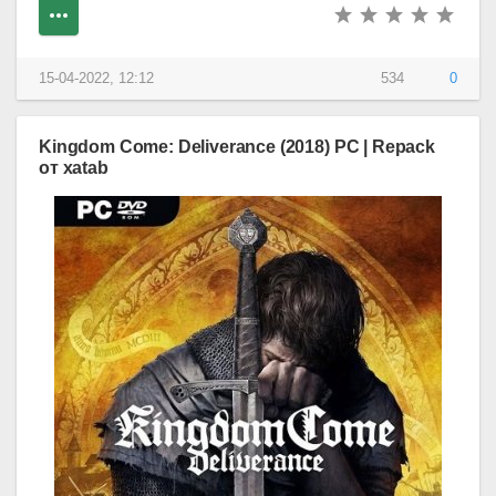
15-04-2022, 12:12
534
0
Kingdom Come: Deliverance (2018) PC | Repack
от xatab