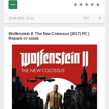
15-04-2022, 12:12
672
0
Wolfenstein II: The New Colossus (2017) PC |
Repack от xatab