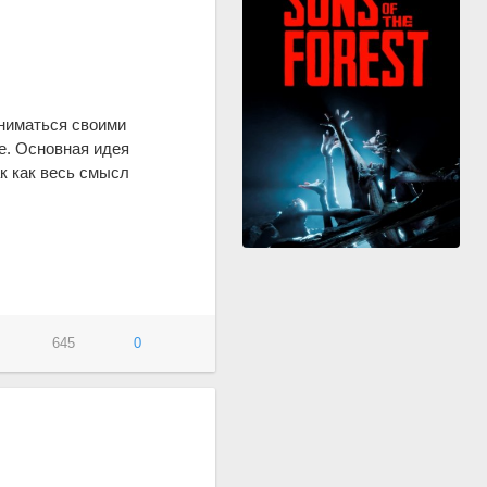
аниматься своими
е. Основная идея
к как весь смысл
645
0