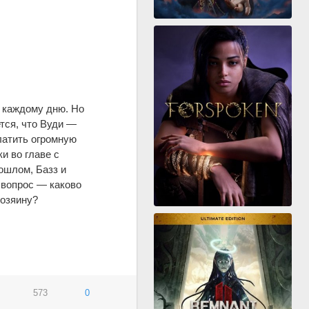
 каждому дню. Но
тся, что Вуди —
латить огромную
и во главе с
ошлом, Базз и
 вопрос — каково
хозяину?
573
0