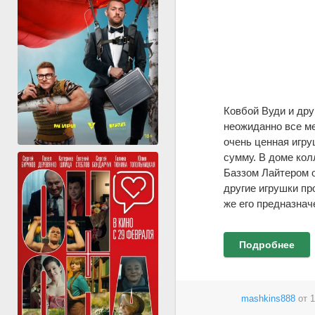
Ковбой Вуди и дру
неожиданно все ме
очень ценная игру
сумму. В доме кол
Баззом Лайтером о
другие игрушки пр
же его предназнач
Подробнее
mashkins888
от
1