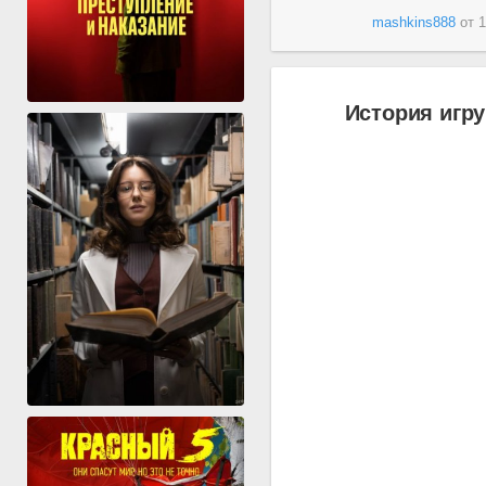
mashkins888
от
1
История игру