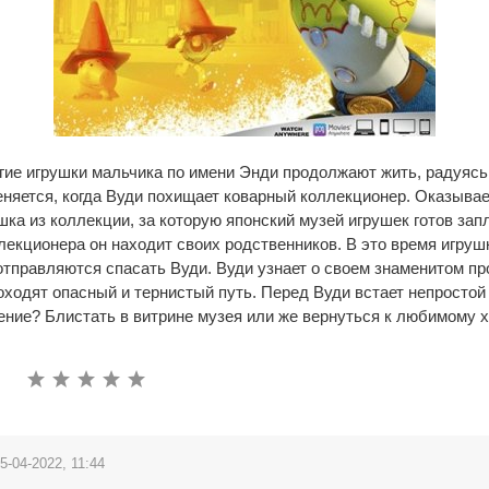
гие игрушки мальчика по имени Энди продолжают жить, радуясь
няется, когда Вуди похищает коварный коллекционер. Оказывае
шка из коллекции, за которую японский музей игрушек готов зап
лекционера он находит своих родственников. В это время игрушк
тправляются спасать Вуди. Вуди узнает о своем знаменитом пр
оходят опасный и тернистый путь. Перед Вуди встает непростой
ение? Блистать в витрине музея или же вернуться к любимому 
5-04-2022, 11:44