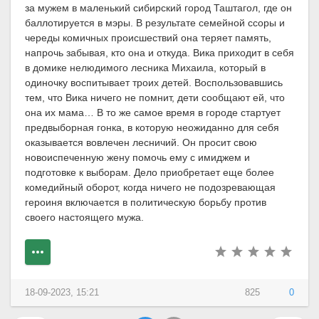
за мужем в маленький сибирский город Таштагол, где он
баллотируется в мэры. В результате семейной ссоры и
череды комичных происшествий она теряет память,
напрочь забывая, кто она и откуда. Вика приходит в себя
в домике нелюдимого лесника Михаила, который в
одиночку воспитывает троих детей. Воспользовавшись
тем, что Вика ничего не помнит, дети сообщают ей, что
она их мама… В то же самое время в городе стартует
предвыборная гонка, в которую неожиданно для себя
оказывается вовлечен лесничий. Он просит свою
новоиспеченную жену помочь ему с имиджем и
подготовке к выборам. Дело приобретает еще более
комедийный оборот, когда ничего не подозревающая
героиня включается в политическую борьбу против
своего настоящего мужа.
18-09-2023, 15:21
825
0