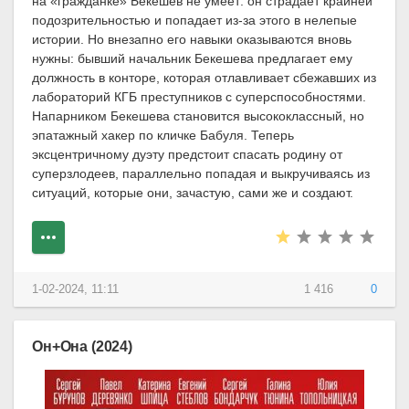
на «гражданке» Бекешев не умеет: он страдает крайней
подозрительностью и попадает из-за этого в нелепые
истории. Но внезапно его навыки оказываются вновь
нужны: бывший начальник Бекешева предлагает ему
должность в конторе, которая отлавливает сбежавших из
лабораторий КГБ преступников с суперспособностями.
Напарником Бекешева становится высококлассный, но
эпатажный хакер по кличке Бабуля. Теперь
эксцентричному дуэту предстоит спасать родину от
суперзлодеев, параллельно попадая и выкручиваясь из
ситуаций, которые они, зачастую, сами же и создают.
1-02-2024, 11:11
1 416
0
Он+Она (2024)