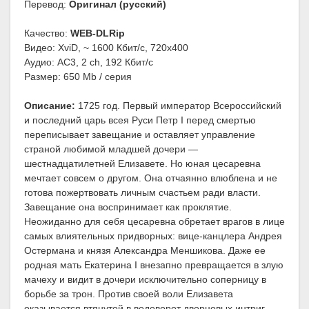
Перевод:
Оригинал (русский)
Качество:
WEB-DLRip
Видео: XviD, ~ 1600 Кбит/с, 720x400
Аудио: AC3, 2 ch, 192 Кбит/с
Размер: 650 Mb / серия
Описание:
1725 год. Первый император Всероссийский
и последний царь всея Руси Петр I перед смертью
переписывает завещание и оставляет управление
страной любимой младшей дочери —
шестнадцатилетней Елизавете. Но юная цесаревна
мечтает совсем о другом. Она отчаянно влюблена и не
готова пожертвовать личным счастьем ради власти.
Завещание она воспринимает как проклятие.
Неожиданно для себя цесаревна обретает врагов в лице
самых влиятельных придворных: вице-канцлера Андрея
Остермана и князя Александра Меншикова. Даже ее
родная мать Екатерина I внезапно превращается в злую
мачеху и видит в дочери исключительно соперницу в
борьбе за трон. Против своей воли Елизавета
оказывается втянутой в водоворот дворцовых интриг.