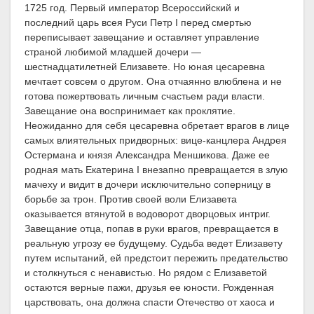
1725 год. Первый император Всероссийский и
последний царь всея Руси Петр I перед смертью
переписывает завещание и оставляет управление
страной любимой младшей дочери —
шестнадцатилетней Елизавете. Но юная цесаревна
мечтает совсем о другом. Она отчаянно влюблена и не
готова пожертвовать личным счастьем ради власти.
Завещание она воспринимает как проклятие.
Неожиданно для себя цесаревна обретает врагов в лице
самых влиятельных придворных: вице-канцлера Андрея
Остермана и князя Александра Меншикова. Даже ее
родная мать Екатерина I внезапно превращается в злую
мачеху и видит в дочери исключительно соперницу в
борьбе за трон. Против своей воли Елизавета
оказывается втянутой в водоворот дворцовых интриг.
Завещание отца, попав в руки врагов, превращается в
реальную угрозу ее будущему. Судьба ведет Елизавету
путем испытаний, ей предстоит пережить предательство
и столкнуться с ненавистью. Но рядом с Елизаветой
остаются верные пажи, друзья ее юности. Рожденная
царствовать, она должна спасти Отечество от хаоса и