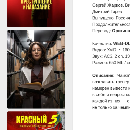
Сергей Жарков, В
Дмитрий Гирев
Выпущено: Россия
Продолжительность
Перевод:
Оригина
Качество:
WEB-DL
Видео: XviD, ~ 160
Звук: AC3, 2 ch, 1
Размер: 650 Mb / с
Описание:
"Чайка
возглавить тренер
намерен вывести к
в себе и непросты
каждой из них — с
не только за чемп