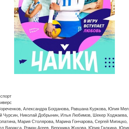
 спорт
Сиверс
ореченков, Александра Богданова, Равшана Куркова, Юлия Мел
й Чурсин, Николай Добрынин, Илья Любимов, Шекер Ходжаева,
патина, Мария Столярова, Марина Гончарова, Сергей Мигицко,
л Варакса, Роман Агеев, Вероника Жукова, Юлия Галкина, Юли