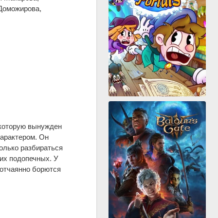
Доможирова,
 которую вынужден
характером. Он
только разбираться
их подопечных. У
 отчаянно борются