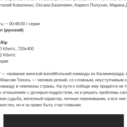
италий Коваленко, Оксана Базилевич, Кирилл Полухин, Марина 
: ~ 00:48:00 / серия
л (русский)
Rip
0 Кбит/с, 720x400
92 Кбит/с
ерия
" — название женской волейбольной команды из Калининграда,
 Максим Тополь — человек резкий, со сложным, неуступчивым 
оманду в чемпионы страны. На пути к победе ему придется не 
х отношениях с дочерью-подростком, но и решать проблемы сво
воя судьба, железный характер, личные переживания, и все они
ионство, но и за право быть счастливыми.