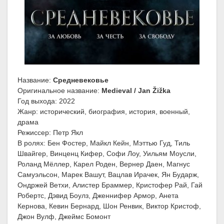
Название:
Средневековье
Оригинальное название:
Medieval / Jan Žižka
Год выхода: 2022
Жанр: исторический, биография, история, военный,
драма
Режиссер: Петр Якл
В ролях: Бен Фостер, Майкл Кейн, Мэттью Гуд, Тиль
Швайгер, Винценц Кифер, Софи Лоу, Уильям Моусли,
Роланд Мёллер, Карел Роден, Вернер Даен, Магнус
Самуэльсон, Марек Вашут, Вацлав Ирачек, Ян Бударж,
Ондржей Ветхи, Алистер Браммер, Кристофер Рай, Гай
Робертс, Дэвид Боулз, Дженнифер Армор, Анета
Кернова, Кевин Бернард, Шон Ренвик, Виктор Кристоф,
Джон Вулф, Джеймс Бомонт