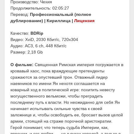
Производство: Чехия
Продолжительность: 02:05:27
Перевод:
Профессиональный (полное
дублирование) | Кириллица |
Лицензия
Качество:
BDRip
Видео: XviD, 2030 Кбит/с, 720x304
Аудио: AC3, 6 ch, 448 Кбит/с
Размер: 2,18 Gb
О фильме:
Священная Римская империя погружается в
кровавый хаос, пока враждующие претенденты
сражаются за опустевший трон. Отважный лидер
наемников по имени Ян нехотя соглашается на
коварный ход в политической игре: похитить невесту
могущественного вельможи, чтобы преградить
последнему путь к власти. Но неожиданно для себя Ян
начинает испытывать сильные чувства к своей
заложнице и, чтобы освободить ее, бросает вызов целой
армии, стоящей на страже порочной аристократии.
Герой понимает, что теперь судьба Империи, как,
впрочем, и его любви, — не в руках королей, а только в