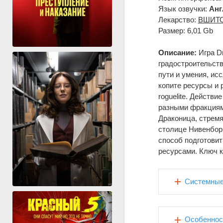
Язык озвучки:
Анг
Лекарство:
ВШИТ
Размер: 6,01 Gb
Описание:
Игра Dr
градостроительств
пути и умения, ис
копите ресурсы и 
roguelite. Действ
разными фракциями
Драконица, стремя
столице Нивенбор 
способ подготовит
ресурсами. Ключ к
Системные
Особеннос