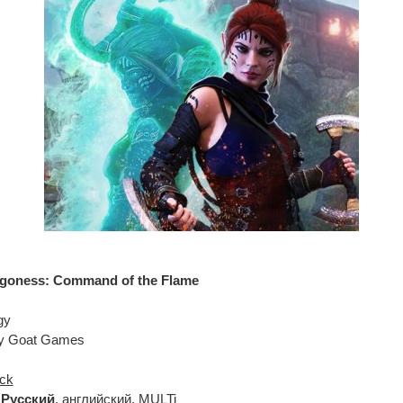
goness: Command of the Flame
gy
zy Goat Games
ck
:
Русский
, английский, MULTi