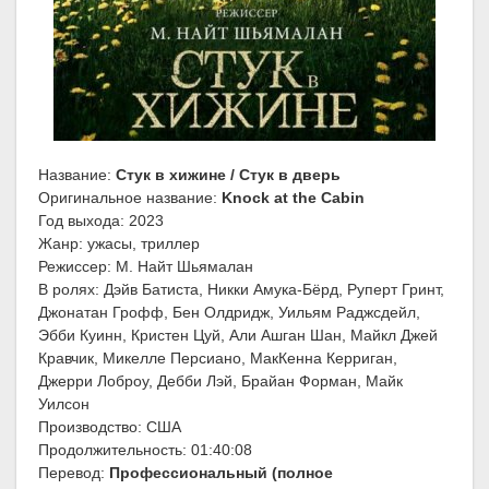
Название:
Стук в хижине / Стук в дверь
Оригинальное название:
Knock at the Cabin
Год выхода: 2023
Жанр: ужасы, триллер
Режиссер: М. Найт Шьямалан
В ролях: Дэйв Батиста, Никки Амука-Бёрд, Руперт Гринт,
Джонатан Грофф, Бен Олдридж, Уильям Раджсдейл,
Эбби Куинн, Кристен Цуй, Али Ашган Шан, Майкл Джей
Кравчик, Микелле Персиано, МакКенна Керриган,
Джерри Лоброу, Дебби Лэй, Брайан Форман, Майк
Уилсон
Производство: США
Продолжительность: 01:40:08
Перевод:
Профессиональный (полное