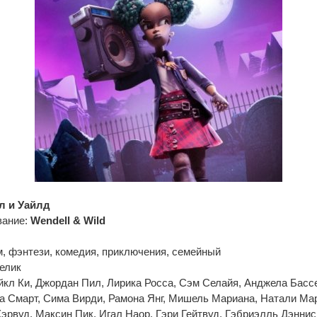
л и Уайлд
вание:
Wendell & Wild
, фэнтези, комедия, приключения, семейный
елик
йкл Ки, Джордан Пил, Лирика Росса, Сэм Селайя, Анджела Бассе
а Смарт, Сима Вирди, Рамона Янг, Мишель Мариана, Натали Мар
эрвуд, Максин Пик, Игал Наор, Гэри Гейтвуд, Гэбриэлль Дэнни