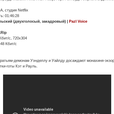
, студия Netflix
: 01:46:28
ьский (двухголосый, закадровый) |
Pazl Voice
Rip
Кбит/с, 720x304
448 Кбит/с
ратьям-демонам Уэнделлу и Уайлду досаждают монахиня-экзор
ки-готы Кэт и Рауль.