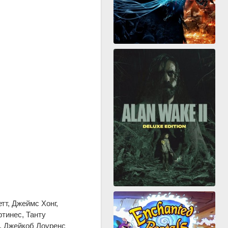
тт, Джеймс Хонг,
тинес, Танту
с, Джейкоб Лоуренс