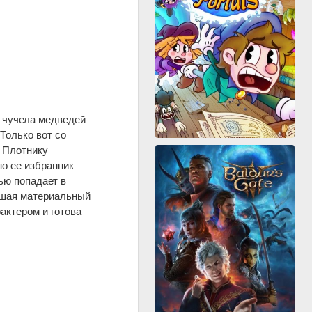
 чучела медведей
Только вот со
к Плотнику
о ее избранник
ью попадает в
вышая материальный
актером и готова