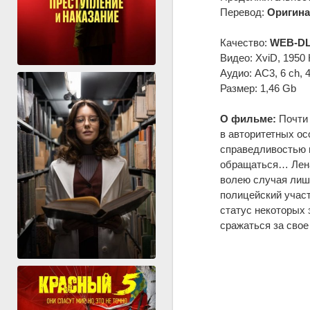
Перевод:
Оригина
Качество:
WEB-DL
Видео: XviD, 1950 
Аудио: AC3, 6 ch, 
Размер: 1,46 Gb
О фильме:
Почти 
в авторитетных ос
справедливостью в
обращаться… Лена
волею случая лиши
полицейский участ
статус некоторых 
сражаться за свое