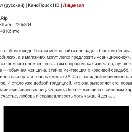
л (русский) | КиноПоиск HD |
Лицензия
Rip
Кбит/с, 720x304
448 Кбит/с
в любом городе России можно найти площадь с бюстом Ленина,
обняках, а в магазинах могут легко предложить «санкционочку». 
се немного сложнее, но с этим вопросом, как известно, лучше 
 — обычная женщина, втайне мечтающая о красивой свадьбе, н
лся паспорта и теперь вместо ЗАГСа с завидной периодичност
ок. И стало уже доброй традицией, что она вызволяет его, по
заинтересованных лиц. Однако, Лена — женщина с сильным хар
 счастье, любовь и справедливость хоть каждый день…