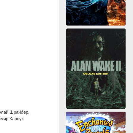
олай Шрайбер,
имир Карпук