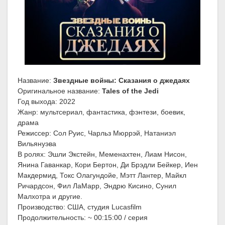
Название:
Звездные войны: Сказания о джедаях
Оригинальное название:
Tales of the Jedi
Год выхода: 2022
Жанр: мультсериал, фантастика, фэнтези, боевик,
драма
Режиссер: Сол Руис, Чарльз Мюррэй, Натаниэл
Вильянуэва
В ролях: Эшли Экстейн, Меменахтен, Лиам Нисон,
Янина Гаванкар, Кори Бертон, Ди Брэдли Бейкер, Иен
Макдермид, Токс Олагундойе, Мэтт Лантер, Майкл
Ричардсон, Фил ЛаМарр, Эндрю Кисино, Сунил
Малхотра и другие.
Производство: США, студия Lucasfilm
Продолжительность: ~ 00:15:00 / серия