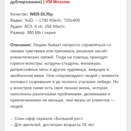
дублирование) |
VSI Moscow
Качество:
WEB-DLRip
Видео: XviD, ~ 1700 Кбит/с, 720x400
Аудио: AC3, 6 ch, 256 Кбит/с
Размер: 380 Mb / серия
Описание:
Людям бывает непросто справляться со
своими чувствами или принимать решения насчёт
романтических связей. Тогда на помощь приходят
гормон-монстры, колдуны-стыдуны, махамуры,
депрессивные кисы и другие чудовища, живущие в
заоблочном мире. Они сопровождают людей с момента
полового созревания и до полного угасания либидо. Но
у монстров также есть своя личная жизнь, которая
наполнена различными проблемами, дилеммами и
приключениями не меньше, чем жизнь их клиентов —
людей.
-- Спин-офф сериала «Большой рот».
-- Для зрителей, достигших возраста 18 лет.