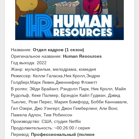
Название:
Отдел кадров (1 сезон)
Оригинальное название:
Human Resources
Год выхода: 2022
Жанр: мультфильм, мелодрама, комедия
Режиссер: Келли Галаска,Ник Кролл,Эндрю
Голдберг,Марк Левин,Дженнифер Флэкетт
В ролях: Эйди Брайант, Рэндолл Парк, Ник Кролл, Майя
Рудольф, Кеке Палмер, Брэндон Кайл Гудман, Дэвид
Тьюлис, Рози Перес, Мария Бэмфорд, Бобби Каннавале,
Гил Озери, Джо Уэнгерт, Джон Гемберлинг, Али Вонг,
Памела Адлон, Тим Робинсон
Производство: США, студия Netflix
Продолжительность: ~00:26:00 / серия
Перевод:
Профессиональный (полное