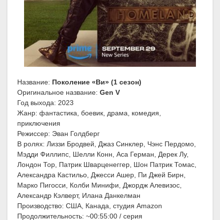
Название:
Поколение «Ви» (1 сезон)
Оригинальное название:
Gen V
Год выхода: 2023
Жанр: фантастика, боевик, драма, комедия,
приключения
Режиссер: Эван Голдберг
В ролях: Лиззи Бродвей, Джаз Синклер, Чэнс Пердомо,
Мэдди Филлипс, Шелли Конн, Аса Герман, Дерек Лу,
Лондон Тор, Патрик Шварценеггер, Шон Патрик Томас,
Александра Кастильо, Джесси Ашер, Пи Джей Бирн,
Марко Пигосси, Колби Минифи, Джордж Алевизос,
Александр Кэлверт, Илана Данкелман
Производство: США, Канада, студия Amazon
Продолжительность: ~00:55:00 / серия