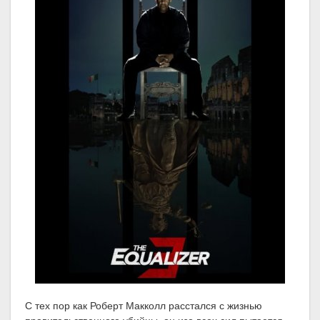
С тех пор как Роберт Макколл расстался с жизнью