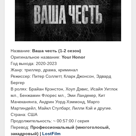
Название:
Ваша честь (1-2 сезон)
Оригинальное название:
Your Honor
Год выхода: 2020-2023
Жанр: триллер, драма, криминал
Режиссер: Питер Соллетт, Кларк Джонсон, Эдвард
Бергер
В ролях: Брайан Крэнстон, Хоуп Дэвис, Исайя Уитлок
мл., Бенжамин Флорес мл., Эми Ландекер, Кит
Мачеканянга, Андрин Уорд-Хэммонд, Марго
Мартиндейл, Майкл Стулбарг, Лилли Кэй и другие.
Страна: США
Продолжительность: ~ 00:57:00 / серия
Перевод:
Профессиональный (многоголосый,
закадровый) |
LostFilm