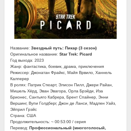
Название:
Звездный путь: Пикар (3 сезон)
Оригинальное название:
Star Trek: Picard
Год выхода: 2023
Жанр: фантастика, боевик, драма, приключения
Режиссер: Джонатан Фрайкс, Майя Врвило, Ханнель
Калперер
В ролях: Патрик Стюарт, Элисон Пилл, Джери Райан,
Мишель Хёрд, Эван Эвагора, Орла Брэйди, Иза
Брионес, Сантьяго Кабрера, Брент Спайнер, Энни
Вершинг, Вупи Голдберг, Джон де Ланси, Мадлен Уайз,
Эйприл Грэйс
Страна: США
Продолжительность: ~ 00:53:00 / серия
Перевод:
Профессиональный (многоголосый,