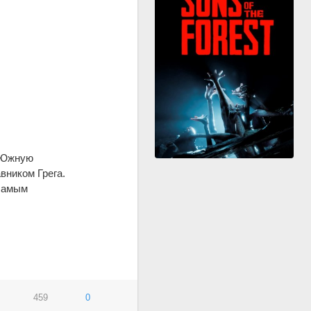
в Южную
вником Грега.
 самым
459
0