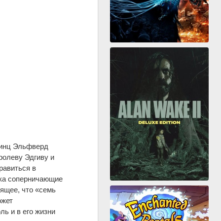
ринц Эльфверд
ролеву Эдгиву и
равиться в
ока соперничающие
ящее, что «семь
ожет
ль и в его жизни