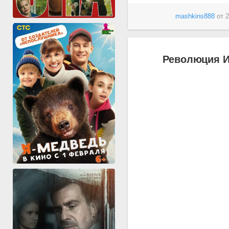
mashkins888
от
2
Революция Ии