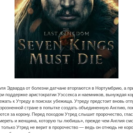
оля Эдварда от болезни датчане вторгаются в Нортумбрию, а п
при поддержке аристократии Уэссекса и наемников, вынуждая ко
жать к Утреду в поисках убежища. Утреду предстоит вновь отп
зрозненной стране в попытке создать объединенную Англию, п
тся за корону. Перед походом Утред слышит пророчество, глас
мереть и женщина, которую ты любишь», прежде чем Англия см
 только Утред не верит в пророчество — ведь он отнюдь не коро