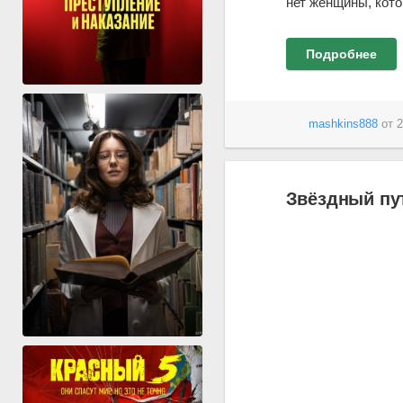
нет женщины, кот
Подробнее
mashkins888
от
2
Звёздный пут