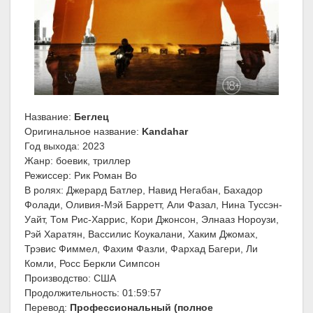
Название:
Беглец
Оригинальное название:
Kandahar
Год выхода: 2023
Жанр: боевик, триллер
Режиссер: Рик Роман Во
В ролях: Джерард Батлер, Навид Негабан, Бахадор
Фолади, Оливия-Мэй Барретт, Али Фазал, Нина Туссэн-
Уайт, Том Рис-Харрис, Кори Джонсон, Элнааз Нороузи,
Рэй Харатян, Вассилис Коукалани, Хаким Джомах,
Трэвис Фиммел, Фахим Фазли, Фархад Багери, Ли
Комли, Росс Беркли Симпсон
Производство: США
Продолжительность: 01:59:57
Перевод:
Профессиональный (полное