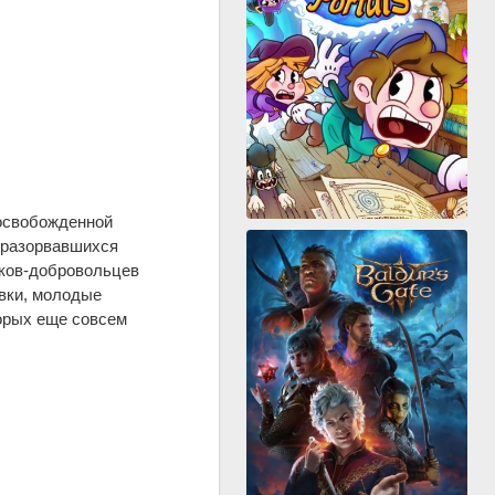
 освобожденной
еразорвавшихся
тков-добровольцев
вки, молодые
торых еще совсем