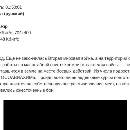
: 01:50:01
л (русский)
Rip
Кбит/с, 704x400
448 Кбит/с
од. Еще не закончилась Вторая мировая война, а на территории
т работы по масштабной очистке земли от наследия войны — н
ставшихся в земле на месте боевых действий. Из числа подрос
 ОСОАВИАХИМа. Пройдя всего лишь недельные курсы подгото
тправляются на собственноручное разминирование мест, на ко
ивались ожесточенные бои.