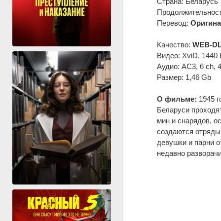
Страна: Беларусь
Продолжительность
Перевод:
Оригина
Качество:
WEB-DL
Видео: XviD, 1440 
Аудио: AC3, 6 ch, 
Размер: 1,46 Gb
О фильме:
1945 г
Беларуси проходя
мин и снарядов, о
создаются отряды
девушки и парни о
недавно разворач