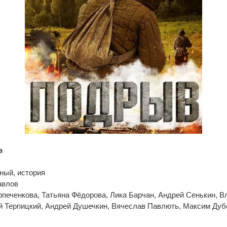
в
ный, история
авлов
рпеченкова, Татьяна Фёдорова, Лика Барчан, Андрей Сенькин, 
й Терпицкий, Андрей Душечкин, Вячеслав Павлють, Максим Дуб