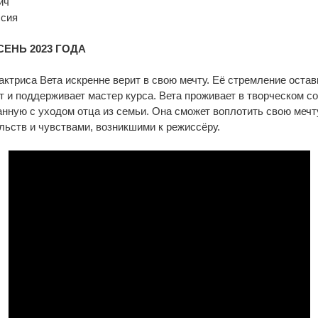
ич
ссия
СЕНЬ 2023 ГОДА
ктриса Вета искренне верит в свою мечту. Её стремление остав
т и поддерживает мастер курса. Вета проживает в творческом с
анную с уходом отца из семьи. Она сможет воплотить свою мечт
льств и чувствами, возникшими к режиссёру.