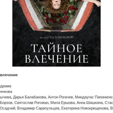
 влечение
одрама
Венкова
ычева, Дарья Балабанова, Антон Рогачев, Миндаугас Папинигис
 Борзов, Святослав Рогожан, Мила Ершова, Анна Шишкина, Стас
 Осадчий, Владимир Сарапульцев, Екатерина Новокрещенова, В