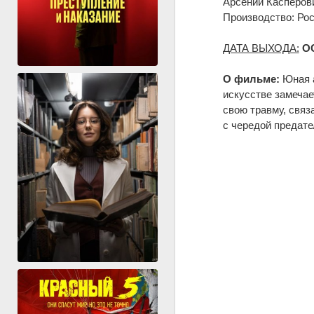
Арсений Касперов
Производство: Ро
ДАТА ВЫХОДА:
О
О фильме:
Юная а
искусстве замечае
свою травму, связ
с чередой предате