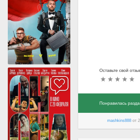
Оставьте свой отзы
Понравилась разда
mashkins888
от
2