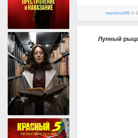
mashkins888
от
6
Лунный рыцар