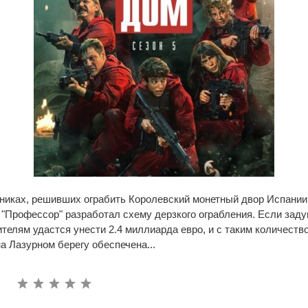
пниках, решивших ограбить Королевский монетный двор Испани
 "Профессор" разработал схему дерзкого ограбления. Если зад
ителям удастся унести 2.4 миллиарда евро, и с таким количеств
а Лазурном берегу обеспечена...