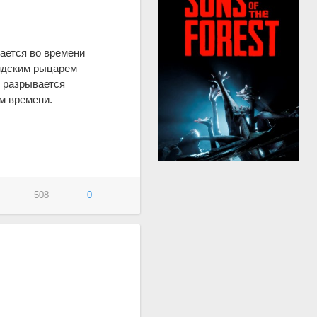
ается во времени
андским рыцарем
р разрывается
м времени.
508
0