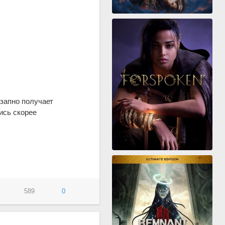
запно получает
ись скорее
589
0