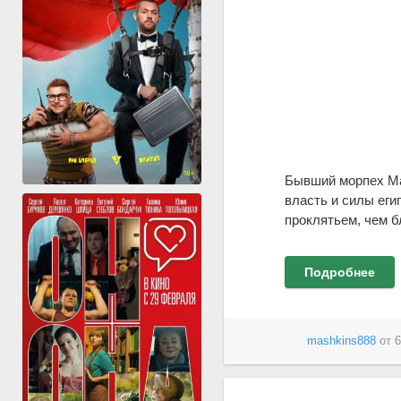
Бывший морпех Ма
власть и силы еги
проклятьем, чем б
Подробнее
mashkins888
от
6