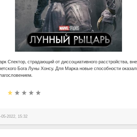
рк Спектор, страдающий от диссоциативного расстройства, вне
петского Бога Луны Хонсу. Для Марка новые способности оказал
лагословением.
-05-2022, 15:32