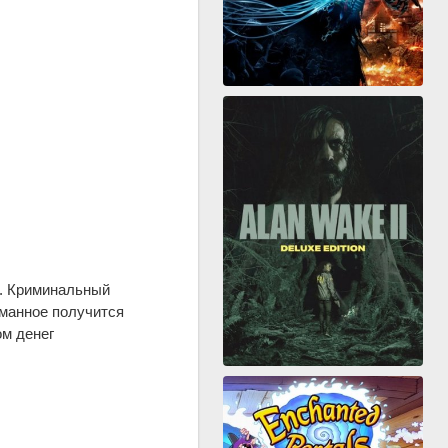
и. Криминальный
уманное получится
ом денег