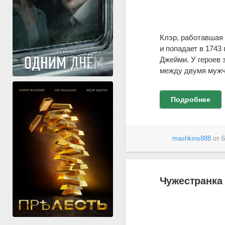
Клэр, работавшая 
и попадает в 1743
Джейми. У героев 
между двумя мужч
Подробнее
mashkins888
от
6
Чужестранка 