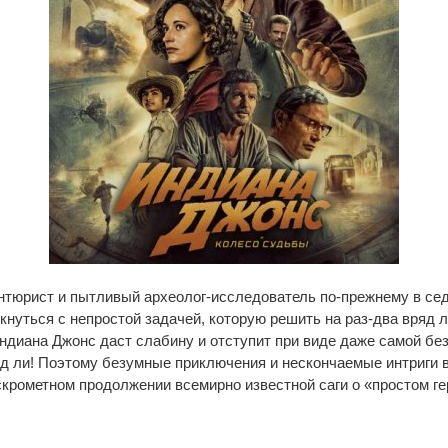
тюрист и пытливый археолог-исследователь по-прежнему в седл
кнуться с непростой задачей, которую решить на раз-два вряд л
ндиана Джонс даст слабину и отступит при виде даже самой бе
д ли! Поэтому безумные приключения и нескончаемые интриги 
крометном продолжении всемирно известной саги о «простом г