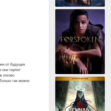
нен от будущих
 они терпят
в логово
Только так можно