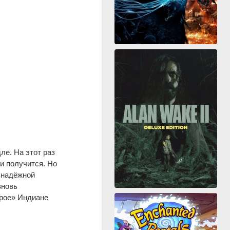
е. На этот раз
и получится. Но
знадёжной
вновь
ерое» Индиане