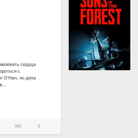
авоевать сердца
ороться с
 О’Нил, но дела
...
995
0