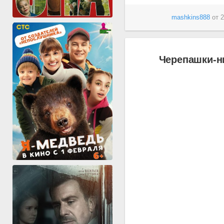
mashkins888
от
2
Черепашки-ни