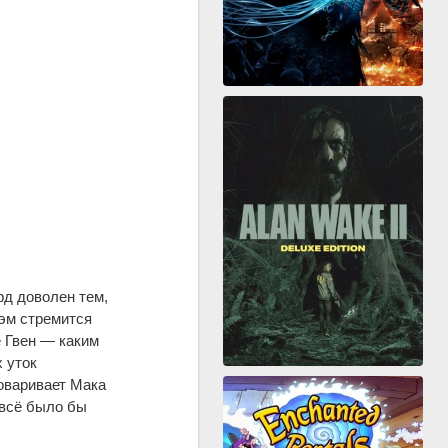
рд доволен тем,
Пэм стремится
е Гвен — каким
 уток
оваривает Мака
 всё было бы