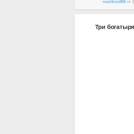
mashkins888
от
1
Три богатыря