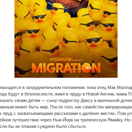
находится в затруднительном положении: пока отец Мак Малла
егда будут в безопасности, живя в пруду в Новой Англии, мама 
оказать своим детям — сыну-подростку Даксу и маленькой дочк
анным может быть мир. После того, как семейство мигрирующих
х пруд с захватывающими рассказами о далёких местах, Пэм уг
ейное путешествие через Нью-Йорк на тропическую Ямайку. Но
если бы их планам суждено было сбыться.