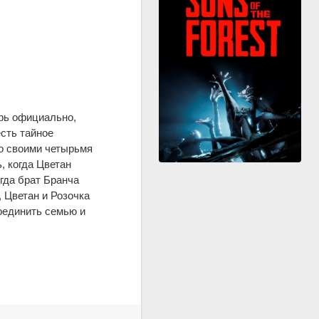
рь официально,
есть тайное
со своими четырьмя
, когда Цветан
огда брат Бранча
 Цветан и Розочка
оединить семью и