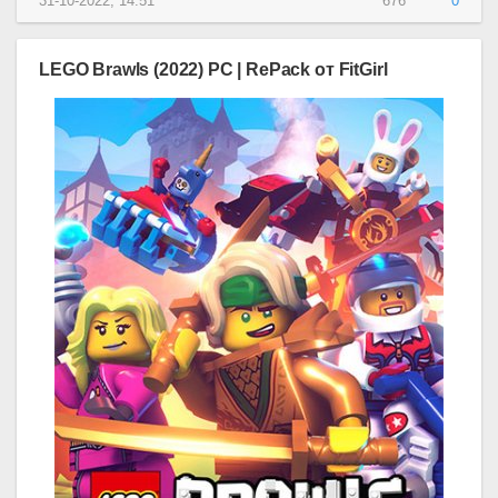
31-10-2022, 14:51
676
0
LEGO Brawls (2022) PC | RePack от FitGirl