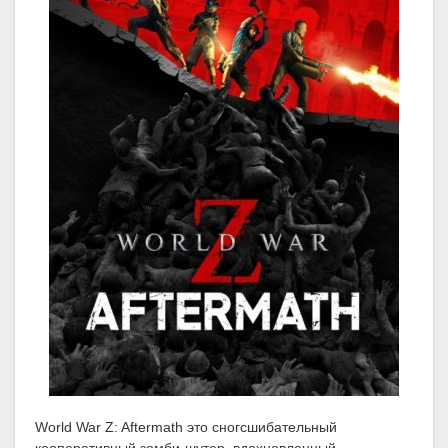
World War Z: Aftermath это сногсшибательный