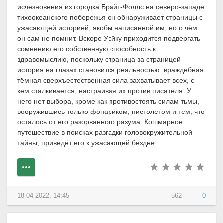
исчезновения из городка Брайт-Фоллс на северо-западе
тихоокеанского побережья он обнаруживает страницы с
ужасающей историей, якобы написанной им, но о чём
он сам не помнит. Вскоре Уэйку приходится подвергать
сомнению его собственную способность к
здравомыслию, поскольку страница за страницей
история на глазах становится реальностью: враждебная
тёмная сверхъестественная сила захватывает всех, с
кем сталкивается, настраивая их против писателя. У
него нет выбора, кроме как противостоять силам тьмы,
вооружившись только фонариком, пистолетом и тем, что
осталось от его разорванного разума. Кошмарное
путешествие в поисках разгадки головокружительной
тайны, приведёт его к ужасающей бездне.
18-04-2022, 14:45
562
0