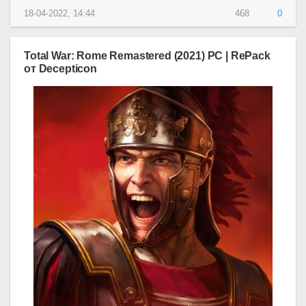
18-04-2022, 14:44
468
0
Total War: Rome Remastered (2021) PC | RePack
от Decepticon