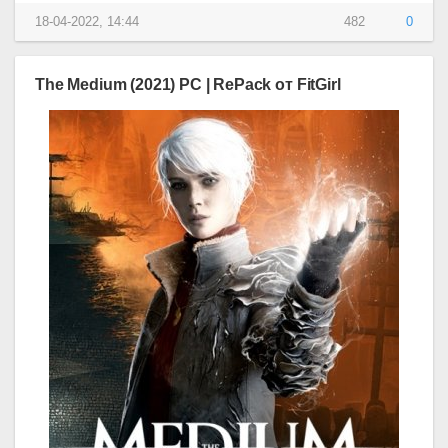
18-04-2022, 14:44
482
0
The Medium (2021) PC | RePack от FitGirl