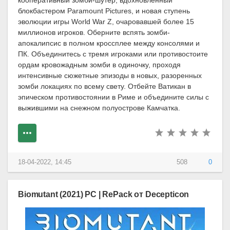
кооперативный зомби-шутер, вдохновленный
блокбастером Paramount Pictures, и новая ступень
эволюции игры World War Z, очаровавшей более 15
миллионов игроков. Оберните вспять зомби-
апокалипсис в полном кроссплее между консолями и
ПК. Объединитесь с тремя игроками или противостоите
ордам кровожадным зомби в одиночку, проходя
интенсивные сюжетные эпизоды в новых, разоренных
зомби локациях по всему свету. Отбейте Ватикан в
эпическом противостоянии в Риме и объедините силы с
выжившими на снежном полуострове Камчатка.
18-04-2022, 14:45
508
0
Biomutant (2021) PC | RePack от Decepticon