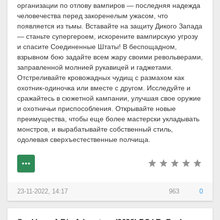
организации по отлову вампиров — последняя надежда
человечества перед закоренелым ужасом, что
появляется из тьмы. Вставайте на защиту Дикого Запада
— станьте супергероем, искорените вампирскую угрозу
и спасите Соединенные Штаты! В беспощадном,
взрывном бою задайте всем жару своими револьверами,
заправленной молнией рукавицей и гаджетами.
Отстреливайте кровожадных чудищ с размахом как
охотник-одиночка или вместе с другом. Исследуйте и
сражайтесь в сюжетной кампании, улучшая свое оружие
и охотничьи приспособления. Открывайте новые
преимущества, чтобы еще более мастерски укладывать
монстров, и вырабатывайте собственный стиль,
одолевая сверхъестественные полчища.
23-11-2022, 14:17
963
0