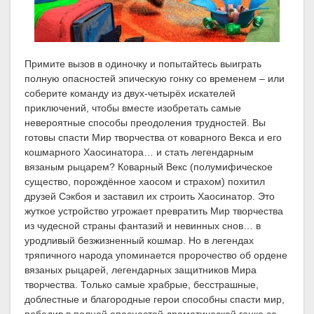
Примите вызов в одиночку и попытайтесь выиграть
полную опасностей эпическую гонку со временем – или
соберите команду из двух-четырёх искателей
приключений, чтобы вместе изобретать самые
невероятные способы преодоления трудностей. Вы
готовы спасти Мир творчества от коварного Векса и его
кошмарного Хаосинатора… и стать легендарным
вязаным рыцарем? Коварный Векс (полумифическое
существо, порождённое хаосом и страхом) похитил
друзей Сэкбоя и заставил их строить Хаосинатор. Это
жуткое устройство угрожает превратить Мир творчества
из чудесной страны фантазий и невинных снов… в
уродливый безжизненный кошмар. Но в легендах
тряпичного народа упоминается пророчество об ордене
вязаных рыцарей, легендарных защитников Мира
творчества. Только самые храбрые, бесстрашные,
доблестные и благородные герои способны спасти мир,
победив в полной опасностей драматической гонке со