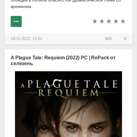
временем.
18-11-2022, 13:52
605
0
A Plague Tale: Requiem (2022) PC | RePack от
селезень