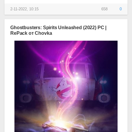
2-11-2022, 10:15
658
0
Ghostbusters: Spirits Unleashed (2022) PC |
RePack от Chovka