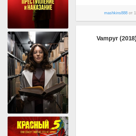
mashkins888
от
1
Vampyr (2018