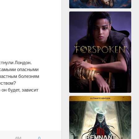
стнули Лондон.
о самыми опасными
властным болезням
еством?
он будет, зависит
484
0