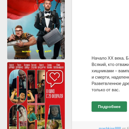
Начало ХХ века. Б
Всякий, кто отваж
хищниками – вампи
и смерти, наделе
Разветвленное дре
только от вас.
Подробнее
mashkins888
от
6