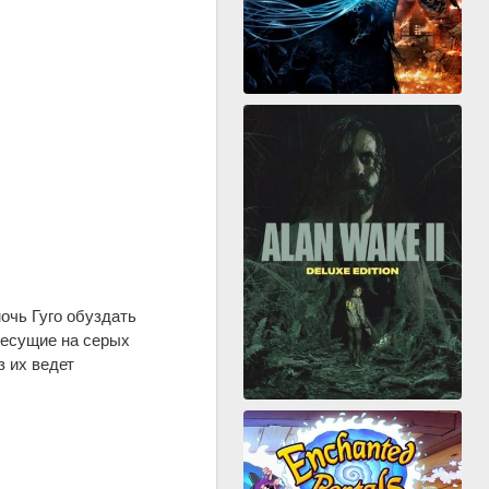
очь Гуго обуздать
несущие на серых
з их ведет