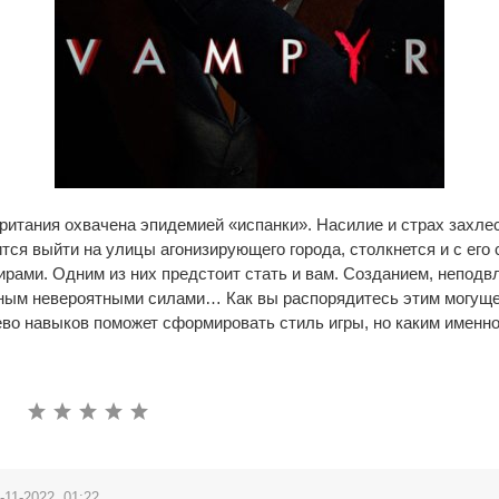
ритания охвачена эпидемией «испанки». Насилие и страх захле
ится выйти на улицы агонизирующего города, столкнется и с ег
рами. Одним из них предстоит стать и вам. Созданием, непод
нным невероятными силами… Как вы распорядитесь этим могущ
во навыков поможет сформировать стиль игры, но каким именно 
-11-2022, 01:22