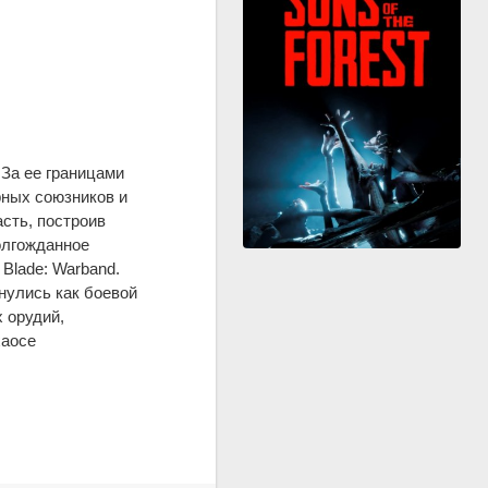
 За ее границами
рных союзников и
сть, построив
долгожданное
Blade: Warband.
нулись как боевой
 орудий,
хаосе