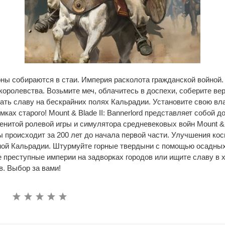
роны собираются в стаи. Империя расколота гражданской войной.
оролевства. Возьмите меч, облачитесь в доспехи, соберите ве
ать славу на бескрайних полях Кальрадии. Установите свою вла
мках старого! Mount & Blade II: Bannerlord представляет собой 
нитой ролевой игры и симулятора средневековых войн Mount & 
ы происходит за 200 лет до начала первой части. Улучшения кос
мой Кальрадии. Штурмуйте горные твердыни с помощью осадных
 преступные империи на задворках городов или ищите славу в 
. Выбор за вами!