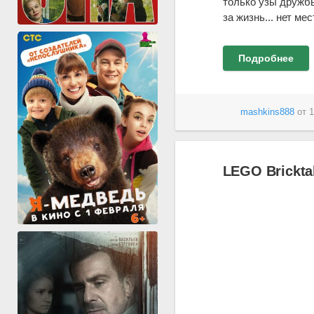
только узы дружбы
за жизнь... нет ме
Подробнее
mashkins888
от
1
LEGO Bricktal