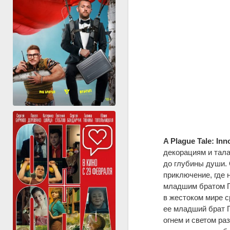
A Plague Tale: In
декорациям и тал
до глубины души.
приключение, где 
младшим братом Г
в жестоком мире с
ее младший брат Г
огнем и светом ра