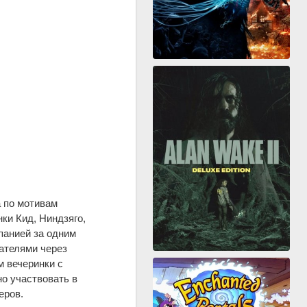
 по мотивам
нки Кид, Ниндзяго,
панией за одним
ателями через
м вечеринки с
но участвовать в
еров.