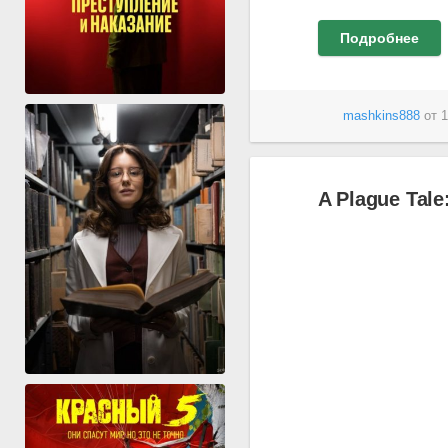
Подробнее
mashkins888
от
1
A Plague Tale