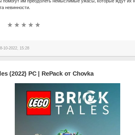
 помогут им преодолеть немыслимые ужасы, которые ждут их н
ста невинности.
8-10-2022, 15:28
es (2022) PC | RePack от Chovka