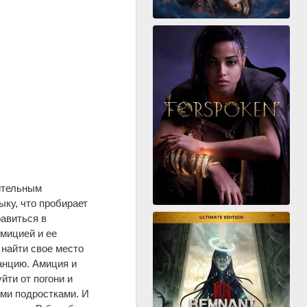
ительным
ку, что пробирает
авиться в
мицией и ее
найти свое место
анцию. Амиция и
йти от погони и
ими подростками. И