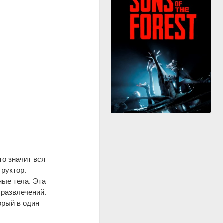
о значит вся
труктор.
ные тела. Эта
 развлечений.
орый в один