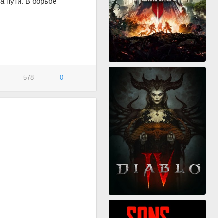
а пути. В борьбе
578
0