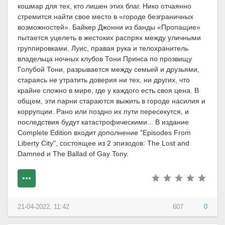
кошмар для тех, кто лишен этих благ. Нико отчаянно
стремится найти свое место в «городе безграничных
возможностей». Байкер Джонни из банды «Пропащие»
пытается уцелеть в жестоких распрях между уличными
группировками. Луис, правая рука и телохранитель
владельца ночных клубов Тони Принса по прозвищу
Голубой Тони, разрывается между семьей и друзьями,
стараясь не утратить доверия ни тех, ни других, что
крайне сложно в мире, где у каждого есть своя цена. В
общем, эти парни стараются выжить в городе насилия и
коррупции. Рано или поздно их пути пересекутся, и
последствия будут катастрофическими... В издание
Complete Edition входит дополнение "Episodes From
Liberty City", состоящее из 2 эпизодов: The Lost and
Damned и The Ballad of Gay Tony.
21-04-2022, 11:42
607
0