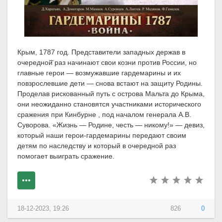
Крым, 1787 год. Представители западных держав в
очередной̆ раз начинают свои козни против России, но
главные герои — возмужавшие гардемарины и их
повзрослевшие дети — снова встают на защиту Родины.
Проделав рискованный путь с острова Мальта до Крыма,
они неожиданно становятся участниками исторического
сражения при Кинбурне , под началом генерала А.В.
Суворова. «Жизнь — Родине, честь — никому!» — девиз,
который наши герои-гардемарины передают своим
детям по наследству и который в очередной раз
помогает выиграть сражение.
18-12-2023, 19:26
826
0