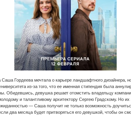
 Саша Гордеева мечтала о карьере ландшафтного дизайнера, н
университета из-за того, что ее именная стипендия была аннули
ны. Обидевшись, девушка решает отомстить владельцу компании
молодому и талантливому архитектору Сергею Градскому. Но их
жиданностью — Саша получит не только возможность доучиться
если два месяца будет притворяться его девушкой, чтобы он см