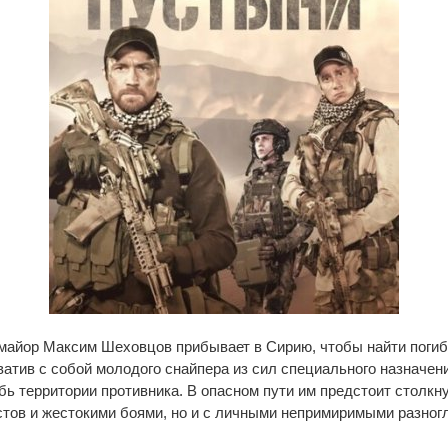
 майор Максим Шеховцов прибывает в Сирию, чтобы найти поги
атив с собой молодого снайпера из сил специального назначени
бь территории противника. В опасном пути им предстоит столкну
тов и жестокими боями, но и с личными непримиримыми разног