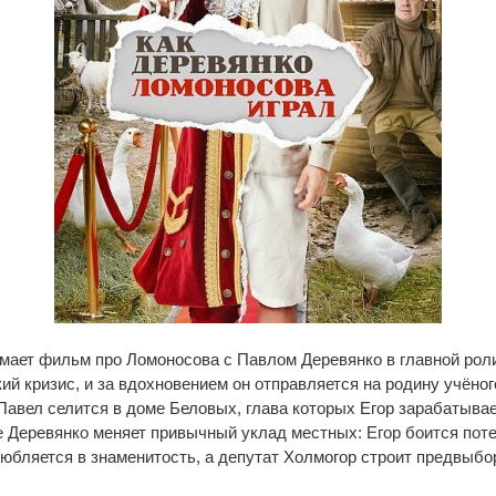
ает фильм про Ломоносова с Павлом Деревянко в главной роли
ий кризис, и за вдохновением он отправляется на родину учёного
Павел селится в доме Беловых, глава которых Егор зарабатыва
 Деревянко меняет привычный уклад местных: Егор боится пот
юбляется в знаменитость, а депутат Холмогор строит предвыб