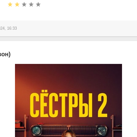
24, 16:33
зон)