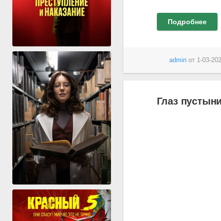
Подробнее
admin
от
1-03-202
Глаз пустыни