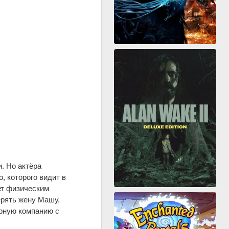
. Но актёра
, которого видит в
ет физическим
ерять жену Машу,
орную компанию с