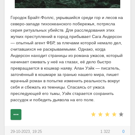
Городок Брайт-Фоллс, укрывшийся среди гор и лесов на
северо-западе тихоокеанского побережья, потрясла
серия ритуальных убийств. Для расследования этих
жутких преступлений в город прибывает Сага Андерсон
— опытный агент ФБР, за плечами которой немало дел,
считавшихся не раскрываемыми. Однако, когда
Андерсон находит страницы из романа ужасов, который
начинает оживать у неё на глазах, её дело быстро
превращается в кошмар наяву. Алан Уэйк — писатель,
заточённый в кошмаре за гранью нашего мира, пишет
мрачный роман в попытке изменить реальность вокруг
себя и сбежать из темницы. Спасаясь от ужаса
преследующей его тьмы, Уэйк старается сохранить
рассудок и победить дьявола на его поле.
29-10-2023, 19:25
1 322
0