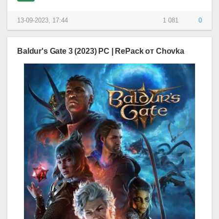
13-09-2023, 17:44
1 081
0
Baldur's Gate 3 (2023) PC | RePack от Chovka