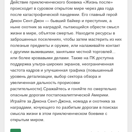
Действие приключенческого боевика «Жизнь после»
происходит в суровом открытом мире через два года
после катастрофической пандемии. Его главный герой
Дикон Сент-Джон — бывший байкер и преступник, а
ныне охотник за наградой, пытающийся обрести смысл
жизни в мире, объятом смертью. Находите ресурсы в
заброшенных поселениях, чтобы затем мастерить из них
полезные предметы и оружие, или налаживайте контакт
с другими выжившими, занятыми честной торговлей...
или более кровавыми делами. Также на ПК доступна
поддержка ультра-широких экранов, неограниченная
частота кадров и улучшенная графика (повышенный
уровень детализации, выбор сектора обзора и
увеличенная дальность прорисовки
растительности).Сражайтесь и гоняйте по смертельно
опасным дорогам постапокалиптической Америки.
Играйте за Дикона Сент-Джона, номада и охотника за
наградами, кочующего по разбитым дорогам в поисках
смысла жизни в этом приключенческом боевике с
открытым миром.